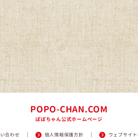
POPO-CHAN.COM
ぽぽちゃん公式ホームページ
問い合わせ
個人情報保護方針
ウェブサイト