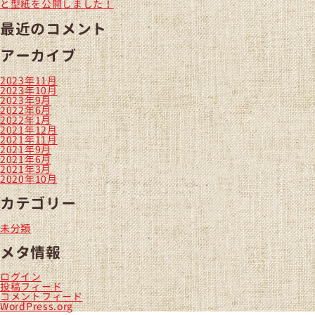
と型紙を公開しました！
最近のコメント
アーカイブ
2023年11月
2023年10月
2023年9月
2022年6月
2022年1月
2021年12月
2021年11月
2021年9月
2021年6月
2021年3月
2020年10月
カテゴリー
未分類
メタ情報
ログイン
投稿フィード
コメントフィード
WordPress.org