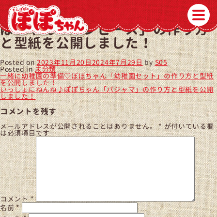
オシャレがもっと楽しくなる♡ぽ
ぽちゃん「ワンピース」の作り方
と型紙を公開しました！
Posted on
2023年11月20日
2024年7月29日
by
S05
Posted in
未分類
投
一緒に幼稚園の準備♡ぽぽちゃん「幼稚園セット」の作り方と型紙
を公開しました！
稿
いっしょにねんね♪ぽぽちゃん「パジャマ」の作り方と型紙を公開
ナ
しました！
ビ
コメントを残す
ゲ
ー
メールアドレスが公開されることはありません。
*
が付いている欄
は必須項目です
シ
ョ
ン
コメント
*
名前
*