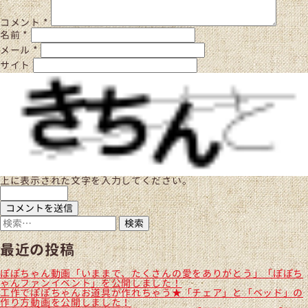
コメント
*
名前
*
メール
*
サイト
上に表示された文字を入力してください。
検
索:
最近の投稿
ぽぽちゃん動画「いままで、たくさんの愛をありがとう」「ぽぽち
ゃんファンイベント」を公開しました！
工作でぽぽちゃんお道具が作れちゃう★「チェア」と「ベッド」の
作り方動画を公開しました！