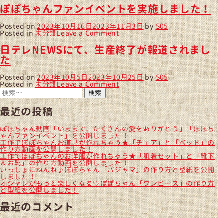
ゃ
公
ン
ぽ
画
ぽぽちゃんファンイベントを実施しました！
ん
開
ピ
ぽ
を
「ワ
し
ー
ち
公
ン
ま
ス
ゃ
開
Posted on
2023年10月16日
2023年11月3日
by
S05
ピ
し
on
コ
ん
し
Posted in
未分類
Leave a Comment
ー
た！
ぽ
ー
「幼
ま
ス」
ぽ
デ」
稚
し
日テレNEWSにて、生産終了が報道されまし
の
ち
と
園
た！
作
た
ゃ
「外
セ
り
ん
遊
ッ
方
フ
び
ト」
と
Posted on
2023年10月5日
2023年10月25日
by
S05
ァ
コ
の
on
型
Posted in
未分類
Leave a Comment
ン
ー
作
検
日
紙
イ
デ」
り
索:
テ
を
ベ
の
方
レ
公
ン
つ
と
最近の投稿
NEWS
開
ト
く
型
に
し
を
り
紙
て、
ま
実
方
を
ぽぽちゃん動画「いままで、たくさんの愛をありがとう」「ぽぽち
生
し
施
動
公
ゃんファンイベント」を公開しました！
産
た！
し
画
開
工作でぽぽちゃんお道具が作れちゃう★「チェア」と「ベッド」の
終
ま
を
し
作り方動画を公開しました！
了
し
公
ま
工作でぽぽちゃんのお洋服が作れちゃう★「肌着セット」と「靴下
が
た！
開
し
＆お靴」の作り方動画を公開しました！
報
し
た！
いっしょにねんね♪ぽぽちゃん「パジャマ」の作り方と型紙を公開
道
ま
しました！
さ
し
オシャレがもっと楽しくなる♡ぽぽちゃん「ワンピース」の作り方
れ
た！
と型紙を公開しました！
ま
工
し
作
最近のコメント
た
で
ぽ